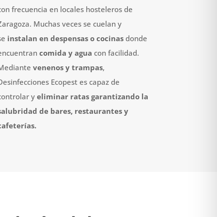
con frecuencia en locales hosteleros de
Zaragoza. Muchas veces se cuelan y
se
instalan en despensas o cocinas
donde
encuentran
comida y agua
con facilidad.
Mediante
venenos y trampas
,
Desinfecciones Ecopest es capaz de
controlar y
eliminar ratas garantizando la
salubridad de bares, restaurantes y
cafeterías.