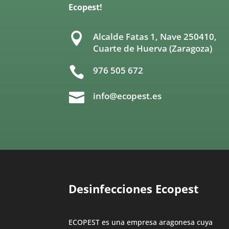
Ecopest!

Alcalde Fatas 1, Nave 250410,
Cuarte de Huerva (Zaragoza)

976 505 672

info@ecopest.es
Desinfecciones Ecopest
ECOPEST es una empresa aragonesa cuya