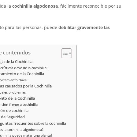
ida la
cochinilla algodonosa
, fácilmente reconocible por su
to para las personas, puede
debilitar gravemente las
e contenidos
ía de la Cochinilla
erísticas clave de la cochinilla:
miento de la Cochinilla
rtamiento clave:
s causados por la Cochinilla
ipales problemas:
nto de la Cochinilla
ción frente a cochinilla
ión de cochinilla
 de Seguridad
guntas frecuentes sobre la cochinilla
s la cochinilla algodonosa?
ochinilla puede matar una planta?