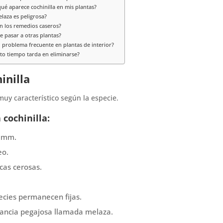
ué aparece cochinilla en mis plantas?
laza es peligrosa?
en los remedios caseros?
e pasar a otras plantas?
n problema frecuente en plantas de interior?
to tiempo tarda en eliminarse?
inilla
muy característico según la especie.
 cochinilla:
5 mm.
eo.
cas cerosas.
cies permanecen fijas.
ancia pegajosa llamada melaza.