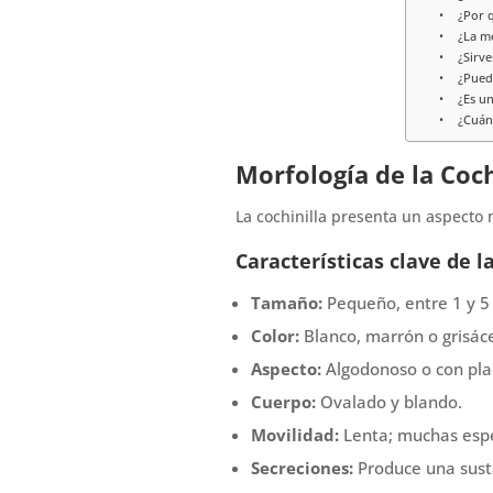
¿Por q
¿La me
¿Sirv
¿Pued
¿Es u
¿Cuán
Morfología de la Coch
La cochinilla presenta un aspecto 
Características clave de la
Tamaño:
Pequeño, entre 1 y 
Color:
Blanco, marrón o grisác
Aspecto:
Algodonoso o con pla
Cuerpo:
Ovalado y blando.
Movilidad:
Lenta; muchas espe
Secreciones:
Produce una sust