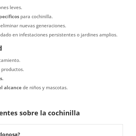
ones leves.
pecíficos
para cochinilla.
eliminar nuevas generaciones.
do en infestaciones persistentes o jardines amplios.
d
tamiento.
 productos.
s.
l alcance
de niños y mascotas.
ntes sobre la cochinilla
odonosa?