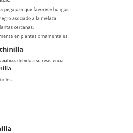
adas.
a pegajosa que favorece hongos.
egro asociado a la melaza.
lantas cercanas.
mente en plantas ornamentales.
chinilla
pecífico
, debido a su resistencia.
nilla
tallos.
illa