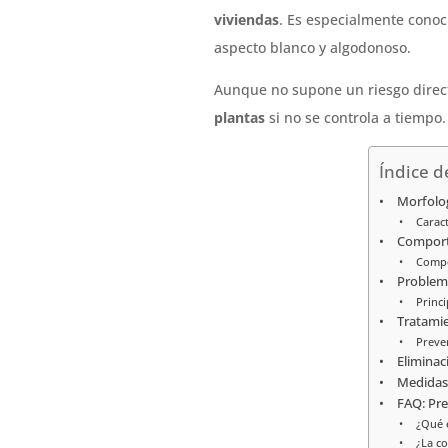
viviendas
. Es especialmente conoc
aspecto blanco y algodonoso.
Aunque no supone un riesgo direc
plantas
si no se controla a tiempo.
Índice d
Morfolog
Caract
Comporta
Compo
Problema
Princ
Tratamie
Preven
Eliminac
Medidas
FAQ: Pre
¿Qué e
¿La c